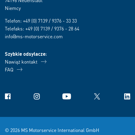
74196 Neuenstadt
Niemcy
Telefon:
+49 (0) 7139 / 9376 - 33 33
Telefaks: +49 (0) 7139 / 9376 - 28 64
info@ms-motorservice.com
Szybkie odsyłacze:
Nawiąż kontakt
FAQ
Facebook
Instagram
YouTube
X
Link
© 2026 MS Motorservice International GmbH