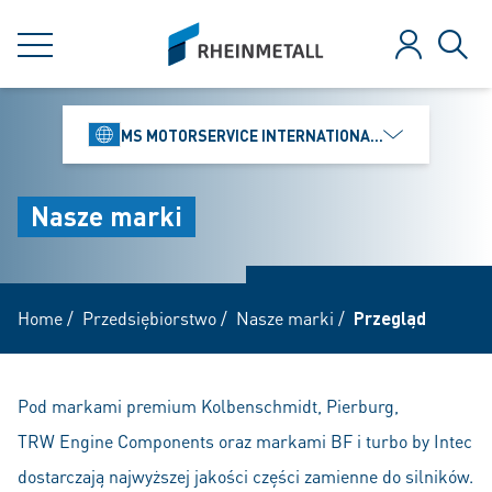
jumpToMain
siteLogo
MENU
Zaloguj
Szuk
MS MOTORSERVICE INTERNATIONAL GMBH
Nasze marki
Home
/
Przedsiębiorstwo
/
Nasze marki
/
Przegląd
Pod markami premium Kolbenschmidt, Pierburg,
TRW Engine Components oraz markami BF i turbo by Intec
dostarczają najwyższej jakości części zamienne do silników.