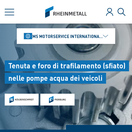
jumpToMain
siteLogo
MENU
Login
Rice
MS MOTORSERVICE INTERNATIONAL GMBH
Tenuta e foro di trafilamento (sfiato)
nelle pompe acqua dei veicoli