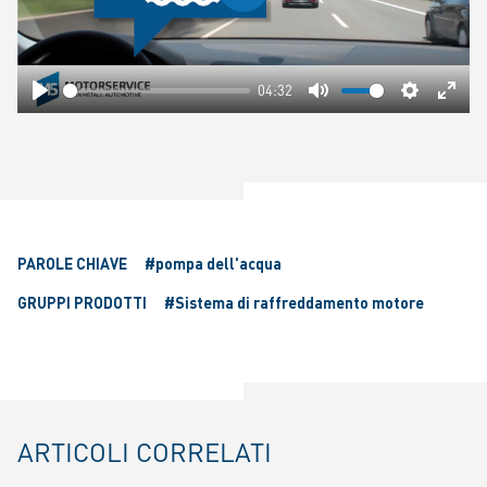
Play
04:32
Play
Mute
Settings
Ente
fulls
PAROLE CHIAVE
#pompa dell'acqua
GRUPPI PRODOTTI
#Sistema di raffreddamento motore
ARTICOLI CORRELATI