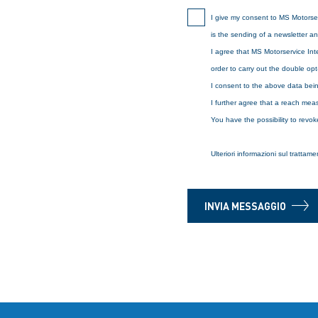
I give my consent to MS Motorser
is the sending of a newsletter 
I agree that MS Motorservice Inte
order to carry out the double opt
I consent to the above data bein
I further agree that a reach meas
You have the possibility to revok
Ulteriori informazioni sul trattam
INVIA MESSAGGIO