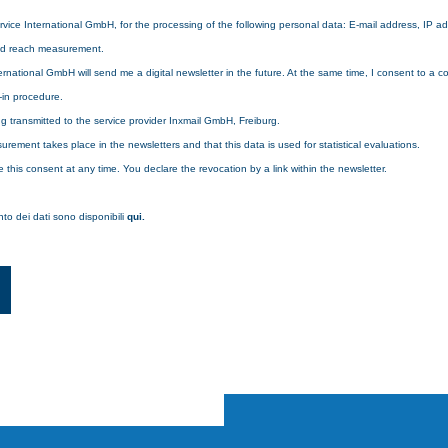
vice International GmbH, for the processing of the following personal data: E-mail address, IP a
and reach measurement.
rnational GmbH will send me a digital newsletter in the future. At the same time, I consent to a c
-in procedure.
g transmitted to the service provider Inxmail GmbH, Freiburg.
urement takes place in the newsletters and that this data is used for statistical evaluations.
e this consent at any time. You declare the revocation by a link within the newsletter.
ento dei dati sono disponibili
qui
.