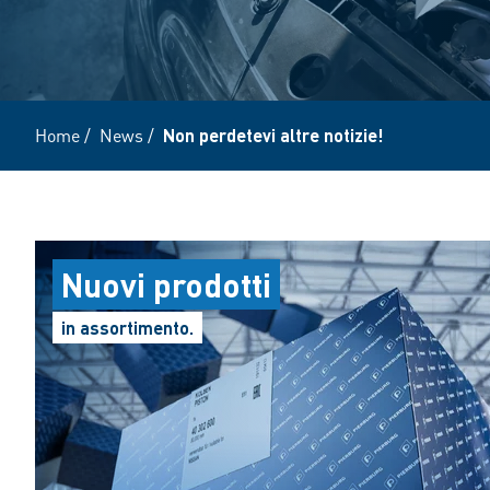
Home
/
News
/
Non perdetevi altre notizie!
Nuovi prodotti
in assortimento.