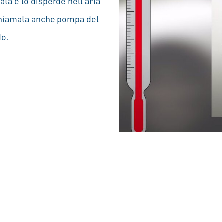
tata e lo disperde nell’aria
chiamata anche pompa del
do.