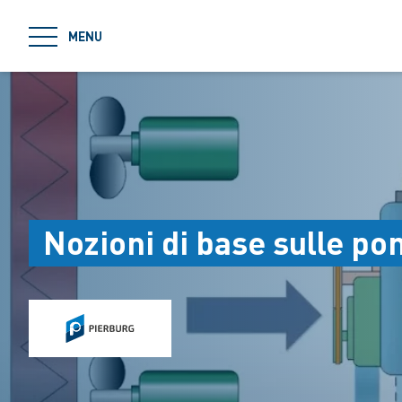
jumpToMain
MENU
Nozioni di base sulle p