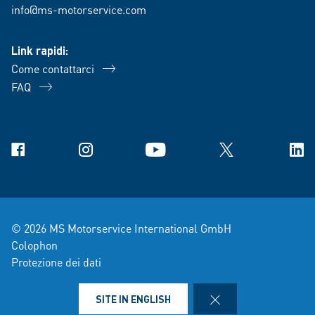
info@ms-motorservice.com
Link rapidi:
Come contattarci
FAQ
Facebook
Instagram
YouTube
X
Link
© 2026 MS Motorservice International GmbH
Colophon
Protezione dei dati
Condizioni di vendita e di consegna
Note legali
CLOSE
SITE IN ENGLISH