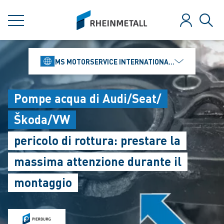
jumpToMain
siteLogo
MENU
Login
Rice
MS MOTORSERVICE INTERNATIONAL GMBH
Pompe acqua di Audi/Seat/
Škoda/VW
pericolo di rottura: prestare la
massima attenzione durante il
montaggio