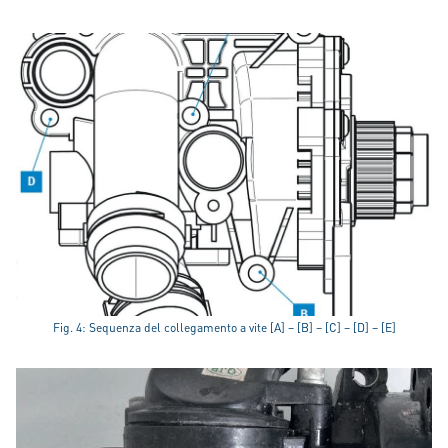
Fig. 4: Sequenza del collegamento a vite [A] – [B] – [C] – [D] – [E]