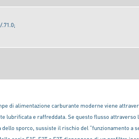
/.71.0;
mpe di alimentazione carburante moderne viene attraver
lubrificata e raffreddata. Se questo flusso attraverso 
sa dello sporco, sussiste il rischio del “funzionamento a
lle serie E1F, E2T e E3T dispongono di un prefiltro inco