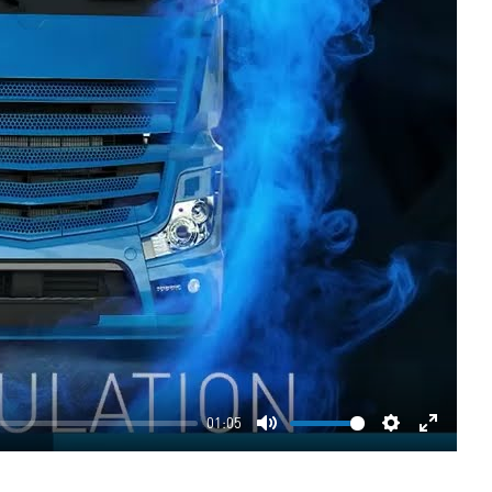
01:05
Mute
Settings
Enter
fullscre