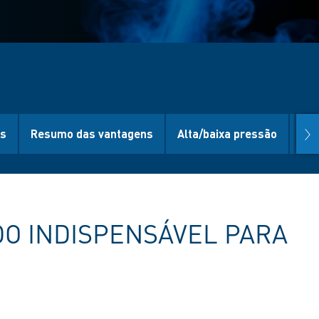
nex
es
Resumo das vantagens
Alta/baixa pressão
Pr
DO INDISPENSÁVEL PARA