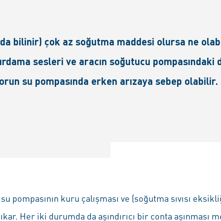
 bilinir) çok az soğutma maddesi olursa ne olabil
Gıcırdama sesleri ve aracın soğutucu pompasındaki
torun su pompasında erken arızaya sebep olabilir.
u pompasının kuru çalışması ve (soğutma sıvısı eksikliğ
ıkar. Her iki durumda da aşındırıcı bir conta aşınması 