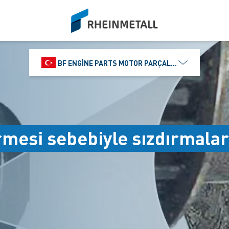
siteLogo
BF ENGINE PARTS MOTOR PARÇALARI DIŞ TIC.
mesi sebebiyle sızdırmalar