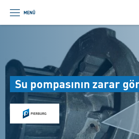
jumpToMain
MENÜ
Su pompasının zarar gör