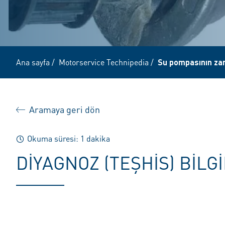
Ana sayfa
/
Motorservice Technipedia
/
Su pompasının zar
Aramaya geri dön
Okuma süresi: 1 dakika
DIYAGNOZ (TEŞHIS) BILG