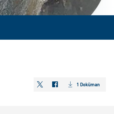
1 Doküman
shareOntwitter
shareOnfacebook