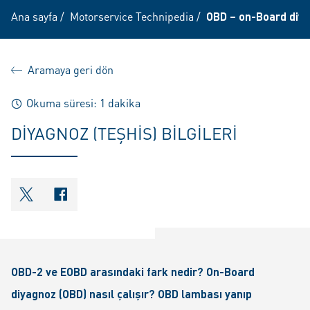
Ana sayfa
/
Motorservice Technipedia
/
OBD – on-Board diy
Aramaya geri dön
Okuma süresi: 1 dakika
DIYAGNOZ (TEŞHIS) BILGILERI
shareOntwitter
shareOnfacebook
OBD-2 ve EOBD arasındaki fark nedir? On-Board
diyagnoz (OBD) nasıl çalışır? OBD lambası yanıp