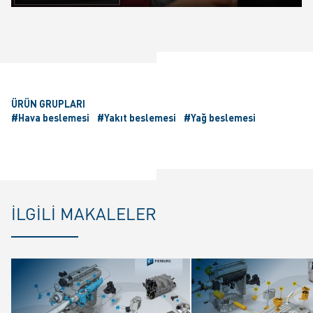
Play
Mute
Settings
Ente
fulls
ÜRÜN GRUPLARI
#Hava beslemesi
#Yakıt beslemesi
#Yağ beslemesi
İLGILI MAKALELER