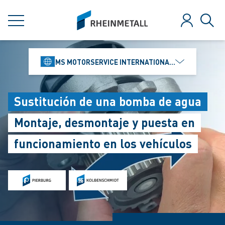
jumpToMain
siteLogo
MENÜ
Anmelden
Such
MS MOTORSERVICE INTERNATIONAL GMBH
Sustitución de una bomba de agua
Montaje, desmontaje y puesta en
funcionamiento en los vehículos