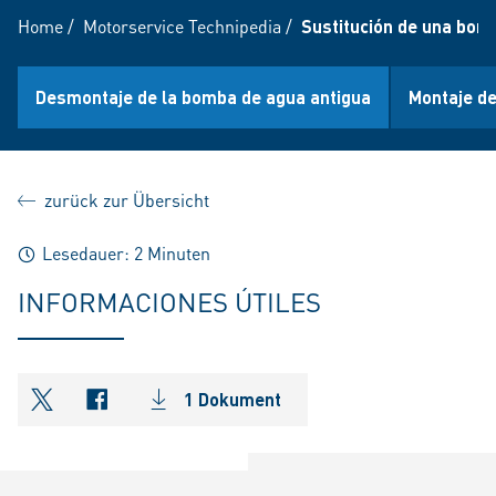
Home
/
Motorservice Technipedia
/
Sustitución de una bom
Desmontaje de la bomba de agua antigua
Montaje d
zurück zur Übersicht
Lesedauer: 2 Minuten
INFORMACIONES ÚTILES
1 Dokument
shareOntwitter
shareOnfacebook