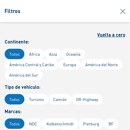
jumpToMain
siteLogo
clos
Filtros
MENÚ
Iniciar ses
Búsq
Vuelta a cero
MS MOTORSERVICE INTERNATIONAL GMBH
Continente:
Todos
África
Asia
Oceanía
Búsqueda de comerciantes
América Central y Caribe
Europa
América del Norte
América del Sur
Encuentre un comerciante
Tipo de vehículo:
mayorista Motorservice cerca de
Todos
Turismo
Camión
Off-Highway
usted
Marcas:
Todos
NDC
Kolbenschmidt
Pierburg
BF