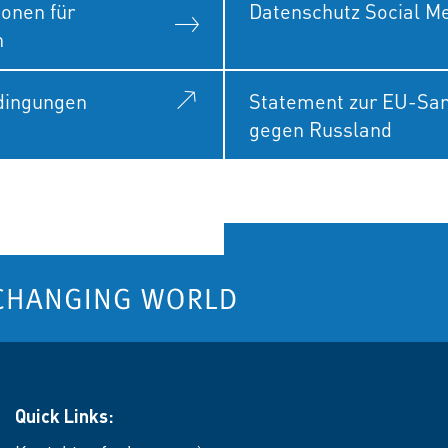
onen für
Datenschutz Social M
n
edingungen
Statement zur EU-San
gegen Russland
Quick Links: