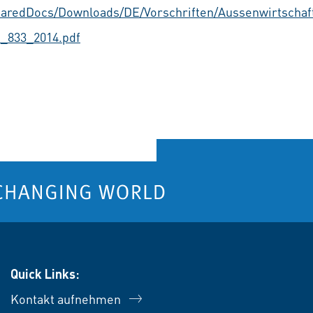
SharedDocs/Downloads/DE/Vorschriften/Aussenwirtschaf
_833_2014.pdf
Quick Links:
Kontakt aufnehmen