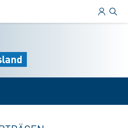
Anmelden
Suche
sland