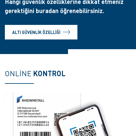
Hangi güvenlik özelliklerine dikkat etmeniz
gerektiğini
buradan
öğrenebilirsiniz.
ALTI GÜVENLIK ÖZELLIĞI
ONLINE
KONTROL