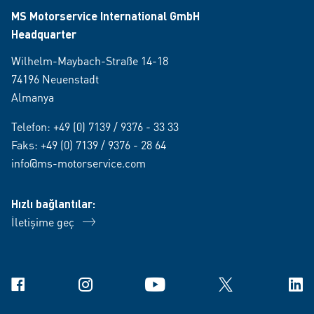
MS Motorservice International GmbH
Headquarter
Wilhelm-Maybach-Straße 14-18
74196 Neuenstadt
Almanya
Telefon:
+49 (0) 7139 / 9376 - 33 33
Faks: +49 (0) 7139 / 9376 - 28 64
info@ms-motorservice.com
Hızlı bağlantılar:
İletişime geç
Facebook
Instagram
YouTube
X
Link