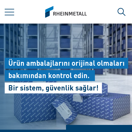
jumpToMain
siteLogo
MENÜ
Ara
Ürün ambalajlarını orijinal olmaları
bakımından kontrol edin.
Bir sistem, güvenlik sağlar!