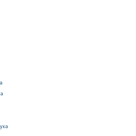
а
ха
уха