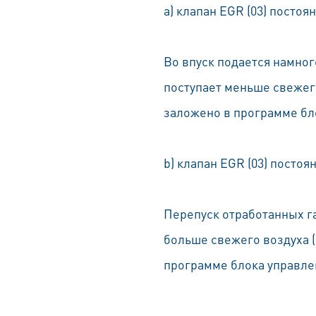
a) клапан EGR (03) постоя
Во впуск подается намног
поступает меньше свежего
заложено в программе бло
b) клапан EGR (03) постоя
Перепуск отработанных газ
больше свежего воздуха (
программе блока управлен