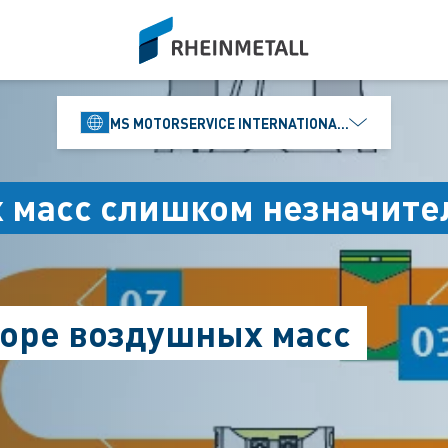
siteLogo
MS MOTORSERVICE INTERNATIONAL GMBH
 масс слишком незначите
соре воздушных масс