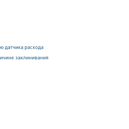
ю датчика расхода
ричине заклинивания