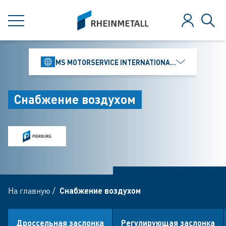
jumpToMain
siteLogo
МЕНЮ
Зарегистр
Поис
MS MOTORSERVICE INTERNATIONAL GMBH
Снабжение воздухом
На главную
/
Снабжение воздухом
Дроссельная заслонка
Pегулирующая заслонка