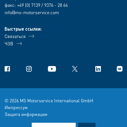
факс: +49 (0) 7139 / 9376 - 28 64
info@ms-motorservice.com
Быстрые ссылки:
Связаться
ЧЗВ
Facebook
Instagram
YouTube
X
Linkedin
В Ко
© 2026 MS Motorservice International GmbH
Импрессум
Защита информации
условия-продажи-и-поставки