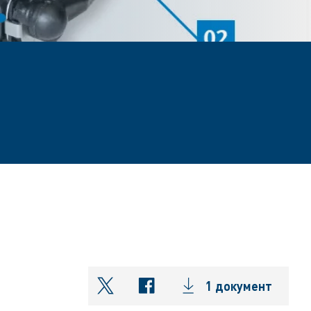
1 документ
shareOntwitter
shareOnfacebook