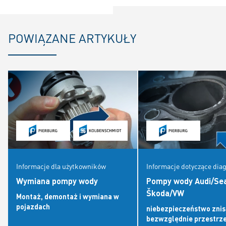
POWIĄZANE ARTYKUŁY
Informacje dla użytkowników
Informacje dotyczące dia
Wymiana pompy wody
Pompy wody Audi/Sea
Škoda/VW
Montaż, demontaż i wymiana w
pojazdach
niebezpieczeństwo znis
bezwzględnie przestrze