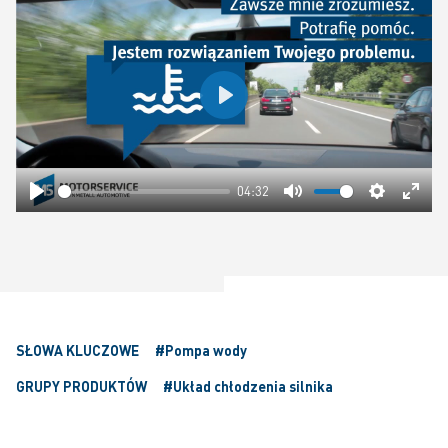
Play
04:32
Play
Mute
Settings
Ente
fulls
SŁOWA KLUCZOWE
#Pompa wody
GRUPY PRODUKTÓW
#Układ chłodzenia silnika