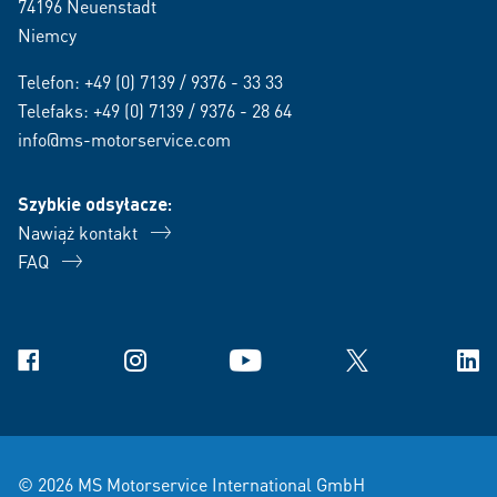
74196 Neuenstadt
Niemcy
Telefon:
+49 (0) 7139 / 9376 - 33 33
Telefaks: +49 (0) 7139 / 9376 - 28 64
info@ms-motorservice.com
Szybkie odsyłacze:
Nawiąż kontakt
FAQ
Facebook
Instagram
YouTube
X
Link
© 2026 MS Motorservice International GmbH