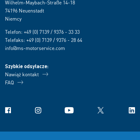
Wilhelm-Maybach-Straße 14-18
74196 Neuenstadt
Niemcy
Telefon:
+49 (0) 7139 / 9376 - 33 33
Telefaks: +49 (0) 7139 / 9376 - 28 64
info@ms-motorservice.com
Szybkie odsyłacze:
Nawiąż kontakt
FAQ
Facebook
Instagram
YouTube
X
Link