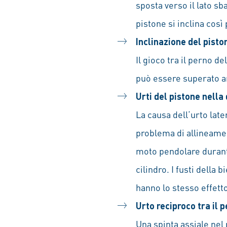
sposta verso il lato sb
pistone si inclina cos
Inclinazione del pisto
Il gioco tra il perno d
può essere superato a
Urti del pistone nella
La causa dell‘urto late
problema di allineament
moto pendolare durante
cilindro. I fusti della 
hanno lo stesso effett
Urto reciproco tra il 
Una spinta assiale nel