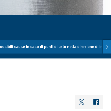
nex
ossibili cause in caso di punti di urto nella direzione di inclin
shareOntwi
shar