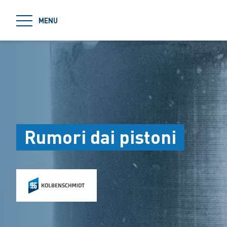
jumpToMain
MENU
Rumori dai pistoni