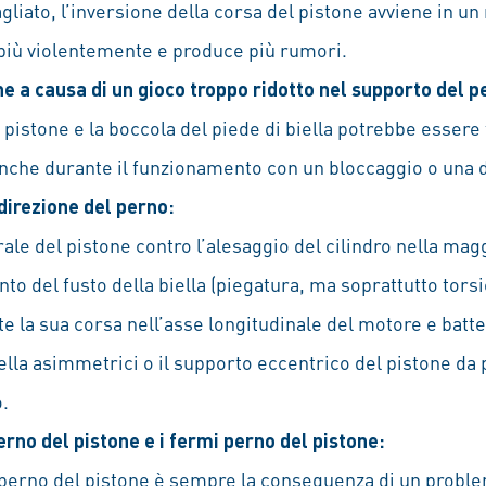
agliato, l’inversione della corsa del pistone avviene in u
ì più violentemente e produce più rumori.
ne a causa di un gioco troppo ridotto nel supporto del p
el pistone e la boccola del piede di biella potrebbe esser
nche durante il funzionamento con un bloccaggio o una
 direzione del perno:
rale del pistone contro l’alesaggio del cilindro nella mag
o del fusto della biella (piegatura, ma soprattutto torsio
 la sua corsa nell’asse longitudinale del motore e batte
biella asimmetrici o il supporto eccentrico del pistone da 
o.
perno del pistone e i fermi perno del pistone:
 perno del pistone è sempre la conseguenza di un proble