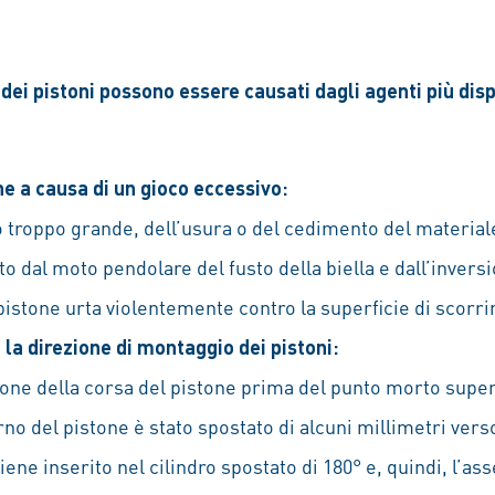
dei pistoni possono essere causati dagli agenti più disp
ne a causa di un gioco eccessivo:
 troppo grande, dell’usura o del cedimento del materiale, 
o dal moto pendolare del fusto della biella e dall’invers
il pistone urta violentemente contro la superficie di scorr
 la direzione di montaggio dei pistoni:
ione della corsa del pistone prima del punto morto superio
erno del pistone è stato spostato di alcuni millimetri vers
viene inserito nel cilindro spostato di 180° e, quindi, l’as