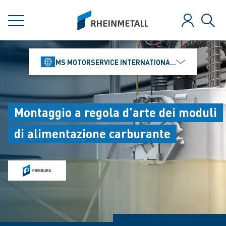
jumpToMain
siteLogo
MENU
Login
Rice
MS MOTORSERVICE INTERNATIONAL GMBH
Montaggio a regola d’arte dei moduli
di alimentazione carburante