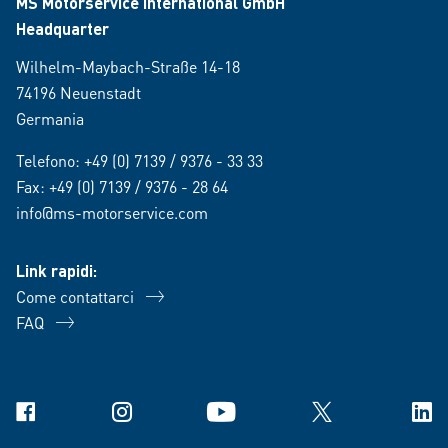
MS Motorservice International GmbH
Headquarter
Wilhelm-Maybach-Straße 14-18
74196 Neuenstadt
Germania
Telefono:
+49 (0) 7139 / 9376 - 33 33
Fax: +49 (0) 7139 / 9376 - 28 64
info@ms-motorservice.com
Link rapidi:
Come contattarci
FAQ
Facebook
Instagram
YouTube
X
Link