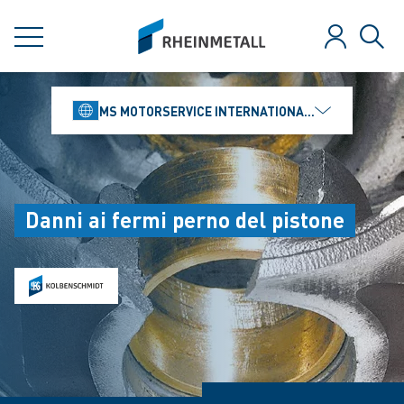
jumpToMain
siteLogo
MENU
Login
Rice
MS MOTORSERVICE INTERNATIONAL GMBH
Danni ai fermi perno del pistone