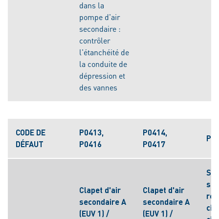
dans la
pompe d'air
secondaire :
contrôler
l'étanchéité de
la conduite de
dépression et
des vannes
CODE DE
P0413,
P0414,
P04
DÉFAUT
P0416
P0417
Sys
sec
Clapet d'air
Clapet d'air
rel
secondaire A
secondaire A
circ
(EUV 1) /
(EUV 1) /