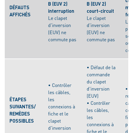
cir
B (EUV 2)
B (EUV 2)
DÉFAUTS
ma
interruption
court-circuit
AFFICHÉS
fon
Le clapet
Le clapet
Le 
d'inversion
d'inversion
pom
(EUV) ne
(EUV) ne
sec
commute pas
commute pas
ou 
com
• Défaut de la
commande
du clapet
• Contrôler
d'inversion
• C
les câbles,
(EUV)
rela
ÉTAPES
les
• Contrôler
câb
SUIVANTES/
connexions à
les câbles,
con
REMÈDES
fiche et le
les
fich
POSSIBLES
clapet
connexions à
po
d'inversion
fiche et le
d'a