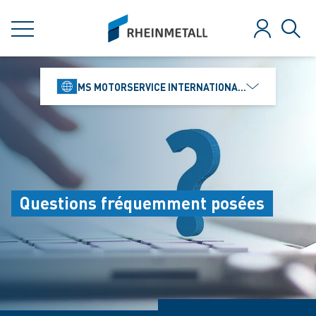
jumpToMain
siteLogo
MENU
Se connect
Rech
MS MOTORSERVICE INTERNATIONAL GMBH
Questions fréquemment posées