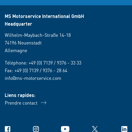
MS Motorservice International GmbH
Headquarter
Wilhelm-Maybach-Straße 14-18
74196 Neuenstadt
Allemagne
Téléphone:
+49 (0) 7139 / 9376 - 33 33
Fax: +49 (0) 7139 / 9376 - 28 64
info@ms-motorservice.com
Liens rapides:
Prendre contact
Facebook
Instagram
YouTube
X
Link