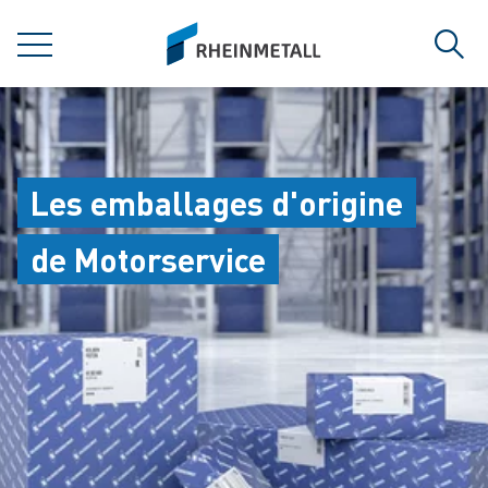
jumpToMain
siteLogo
MENU
Rech
Les emballages d'origine
de Motorservice