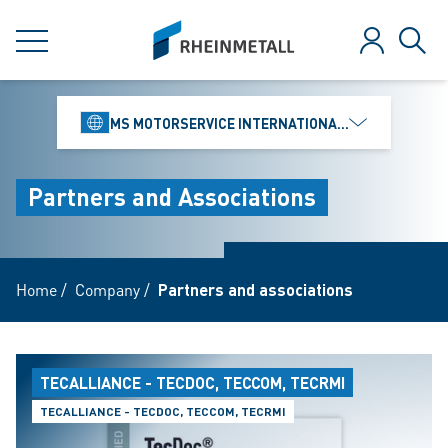
jumpToMain
siteLogo
MENU
Log in
Sear
MS MOTORSERVICE INTERNATIONAL GMBH
Partners and Associations
Home
/
Company
/
Partners and associations
TECALLIANCE - TECDOC, TECCOM, TECRMI
TECALLIANCE - TECDOC, TECCOM, TECRMI