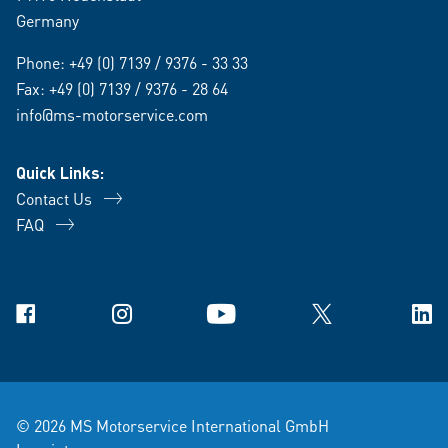
Germany
Phone:
+49 (0) 7139 / 9376 - 33 33
Fax: +49 (0) 7139 / 9376 - 28 64
info@ms-motorservice.com
Quick Links:
Contact Us
FAQ
Facebook
Instagram
YouTube
X
Link
© 2026 MS Motorservice International GmbH