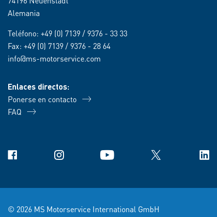
74196 Neuenstadt
Alemania
Teléfono:
+49 (0) 7139 / 9376 - 33 33
Fax: +49 (0) 7139 / 9376 - 28 64
info@ms-motorservice.com
Enlaces directos:
Ponerse en contacto
FAQ
Facebook
Instagram
YouTube
X
Link
© 2026 MS Motorservice International GmbH