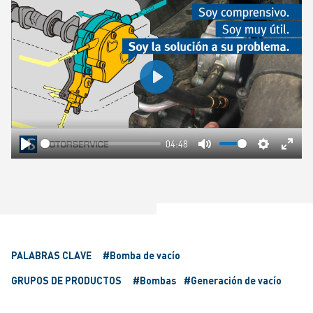
Play
04:48
Play
Mute
Settings
Ente
fulls
PALABRAS CLAVE
#Bomba de vacío
GRUPOS DE PRODUCTOS
#Bombas
#Generación de vacío