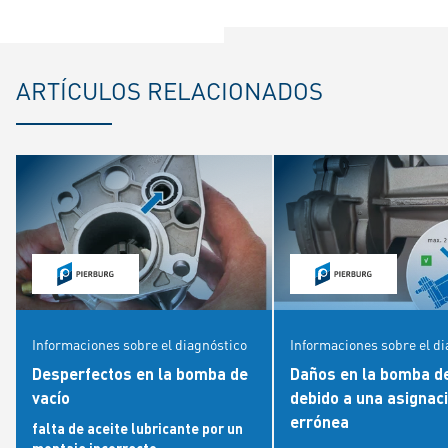
ARTÍCULOS RELACIONADOS
Informaciones sobre el diagnóstico
Informaciones sobre el d
Desperfectos en la bomba de
Daños en la bomba de
vacío
debido a una asignac
errónea
falta de aceite lubricante por un
montaje incorrecto