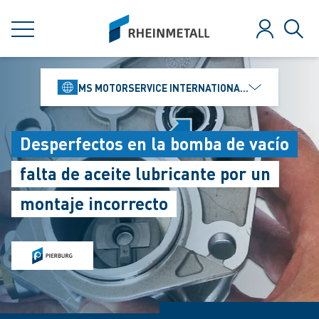
jumpToMain
siteLogo
MENÚ
Iniciar ses
Búsq
MS MOTORSERVICE INTERNATIONAL GMBH
Desperfectos en la bomba de vacío
falta de aceite lubricante por un
montaje incorrecto