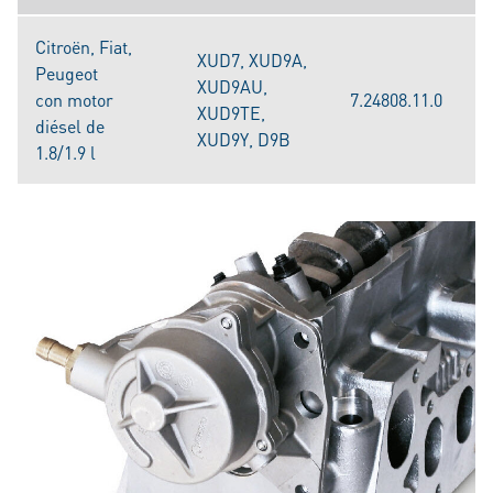
Citroën, Fiat,
XUD7, XUD9A,
Peugeot
XUD9AU,
con motor
7.24808.11.0
XUD9TE,
diésel de
XUD9Y, D9B
1.8/1.9 l