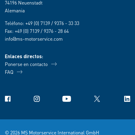
74196 Neuenstadt
Alemania
Teléfono:
+49 (0) 7139 / 9376 - 33 33
Fax: +49 (0) 7139 / 9376 - 28 64
info@ms-motorservice.com
Enlaces directos:
Ponerse en contacto
FAQ
Facebook
Instagram
YouTube
X
Link
© 2026 MS Motorservice International GmbH