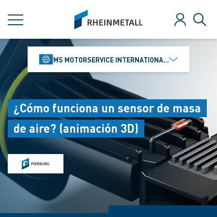
jumpToMain
siteLogo
MENÚ
Iniciar ses
Búsq
MS MOTORSERVICE INTERNATIONAL GMBH
¿Cómo funciona un sensor de masa
de aire? (animación 3D)