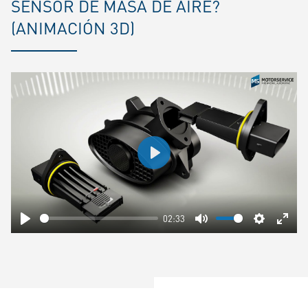
SENSOR DE MASA DE AIRE?
(ANIMACIÓN 3D)
Play
02:33
Play
Mute
Settings
Ente
fulls