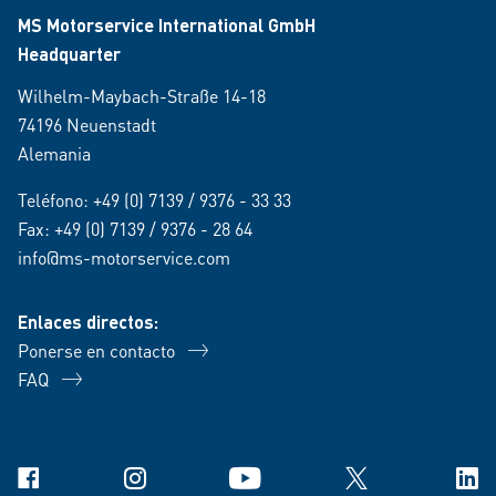
MS Motorservice International GmbH
Headquarter
Wilhelm-Maybach-Straße 14-18
74196 Neuenstadt
Alemania
Teléfono:
+49 (0) 7139 / 9376 - 33 33
Fax: +49 (0) 7139 / 9376 - 28 64
info@ms-motorservice.com
Enlaces directos:
Ponerse en contacto
FAQ
Facebook
Instagram
YouTube
X
Link