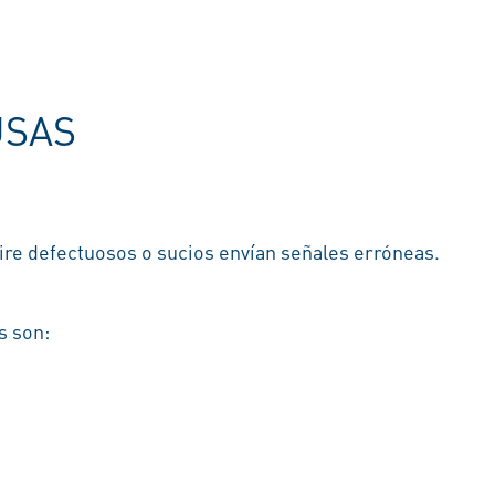
USAS
re defectuosos o sucios envían señales erróneas.
s son: