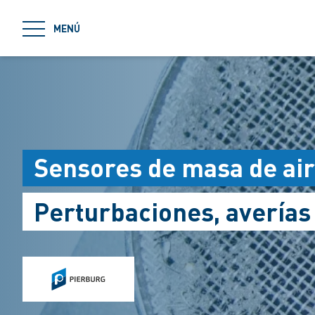
jumpToMain
MENÚ
Sensores de masa de ai
Perturbaciones, avería