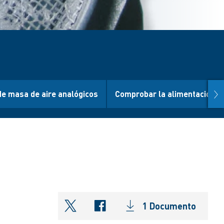
nex
e masa de aire analógicos
Comprobar la alimentación de
1 Documento
shareOntwitter
shareOnfacebook