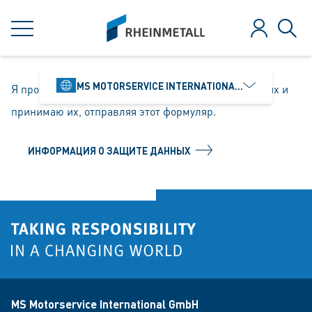
jumpToMain
siteLogo
MENU
Log in
Sear
MS MOTORSERVICE INTERNATIONAL GMBH
Я прочел Положения о защите персональных данных и
принимаю их, отправляя этот формуляр.
ИНФОРМАЦИЯ О ЗАЩИТЕ ДАННЫХ
MS Motorservice International GmbH