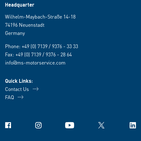
Headquarter
Wilhelm-Maybach-Straße 14-18
74196 Neuenstadt
Germany
Phone:
+49 (0) 7139 / 9376 - 33 33
Fax: +49 (0) 7139 / 9376 - 28 64
info@ms-motorservice.com
Quick Links:
Contact Us
FAQ
Facebook
Instagram
YouTube
X
Link