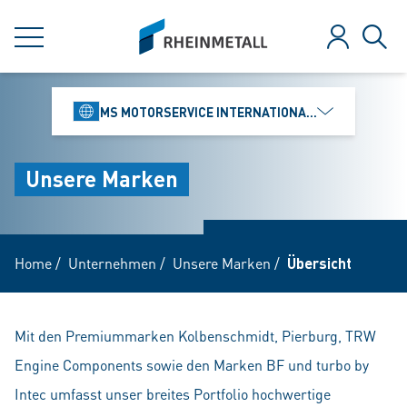
jumpToMain
siteLogo
MENÜ
Anmelden
Such
MS MOTORSERVICE INTERNATIONAL GMBH
Unsere Marken
Home
/
Unternehmen
/
Unsere Marken
/
Übersicht
Mit den Premiummarken Kolbenschmidt, Pierburg, TRW
Engine Components sowie den Marken BF und turbo by
Intec umfasst unser breites Portfolio hochwertige