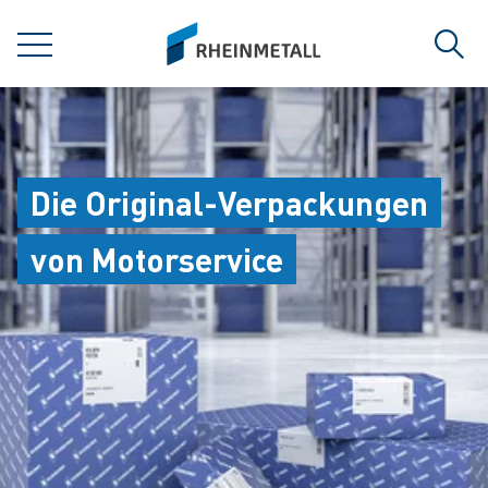
jumpToMain
siteLogo
MENÜ
Such
Die Original-Verpackungen
von Motorservice