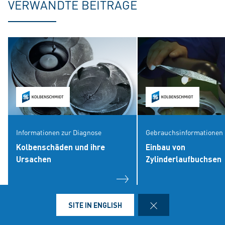
VERWANDTE BEITRÄGE
Informationen zur Diagnose
Gebrauchsinformationen
Kolbenschäden und ihre
Einbau von
Ursachen
Zylinderlaufbuchsen
CLOSE
SITE IN ENGLISH