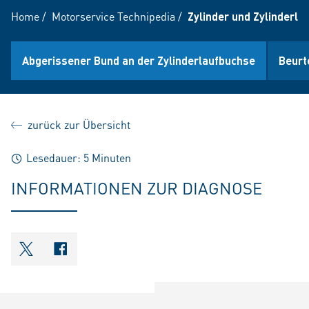
Home
/
Motorservice Technipedia
/
Zylinder und Zylinderla
Abgerissener Bund an der Zylinderlaufbuchse
Beurt
zurück zur Übersicht
Lesedauer: 5 Minuten
INFORMATIONEN ZUR DIAGNOSE
shareOntwitter
shareOnfacebook