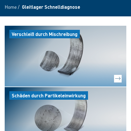
Home
/
Gleitlager Schnelldiagnose
Verschleiß durch Mischreibung
Schäden durch Partikeleinwirkung