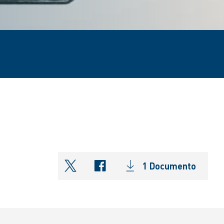
1 Documento
shareOntwitter
shareOnfacebook