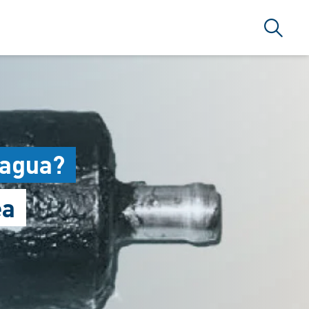
Búsque
 agua?
ea