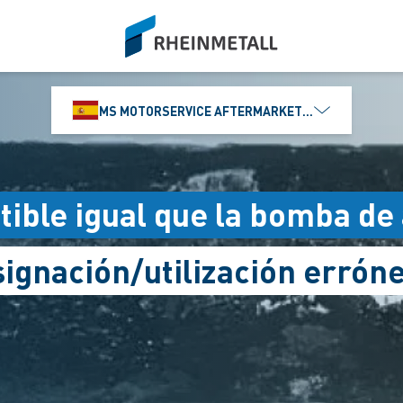
siteLogo
MS MOTORSERVICE AFTERMARKET IBÉRICA, S.L
ible igual que la bomba de
ignación/utilización errón