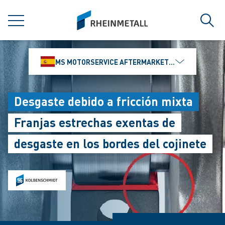
jumpToMain
siteLogo
MENÚ
Búsq
MS MOTORSERVICE AFTERMARKET IBÉRICA, S.L
Desgaste debido a fricción mixta
Franjas estrechas exentas de
desgaste en los bordes del cojinete