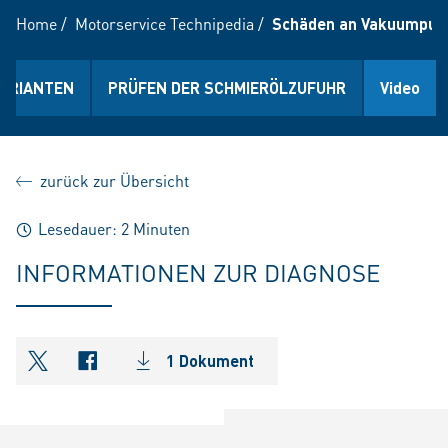
Home
/
Motorservice Technipedia
/
Schäden an Vakuumpump
ARIANTEN
PRÜFEN DER SCHMIERÖLZUFUHR
Video
zurück zur Übersicht
Lesedauer: 2 Minuten
INFORMATIONEN ZUR DIAGNOSE
1 Dokument
shareOntwitter
shareOnfacebook