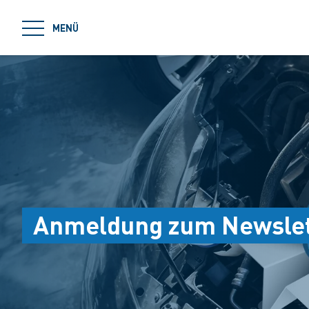
jumpToMain
MENÜ
Anmeldung zum Newslet