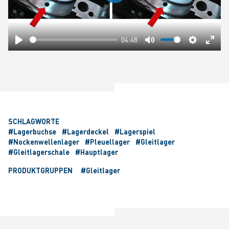
Play
04:48
Play
Mute
Settings
Ente
fulls
SCHLAGWORTE
#Lagerbuchse
#Lagerdeckel
#Lagerspiel
#Nockenwellenlager
#Pleuellager
#Gleitlager
#Gleitlagerschale
#Hauptlager
PRODUKTGRUPPEN
#Gleitlager