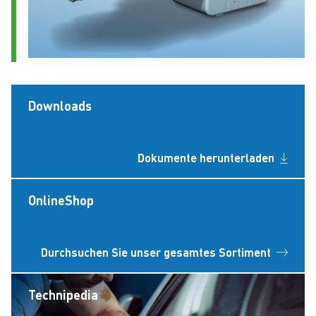
Downloads
Dokumente herunterladen
OnlineShop
Durchsuchen Sie unser gesamtes Sortiment
Technipedia