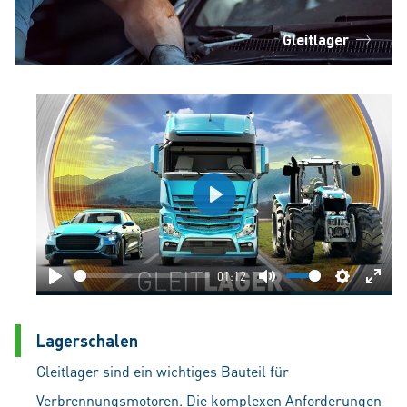
Gleitlager
Play
01:12
Play
Mute
Settings
Ente
fulls
Lagerschalen
Gleitlager sind ein wichtiges Bauteil für
Verbrennungsmotoren. Die komplexen Anforderungen