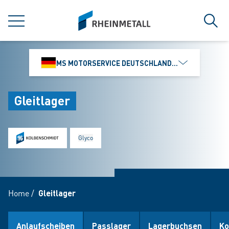
jumpToMain
siteLogo
MENÜ
Such
MS MOTORSERVICE DEUTSCHLAND GMBH
Gleitlager
Glyco
Home
/
Gleitlager
Anlaufscheiben
Passlager
Lagerbuchsen
Ko