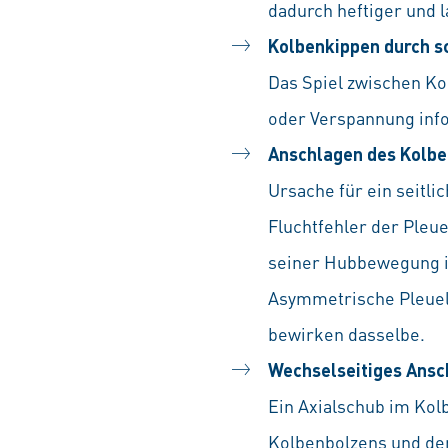
dadurch heftiger und l
Kolbenkippen durch s
Das Spiel zwischen Ko
oder Verspannung info
Anschlagen des Kolbe
Ursache für ein seitl
Fluchtfehler der Pleu
seiner Hubbewegung in
Asymmetrische Pleuel
bewirken dasselbe.
Wechselseitiges Ansc
Ein Axialschub im Kol
Kolbenbolzens und der