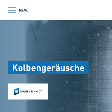
jumpToMain
MENÜ
Kolbengeräusche