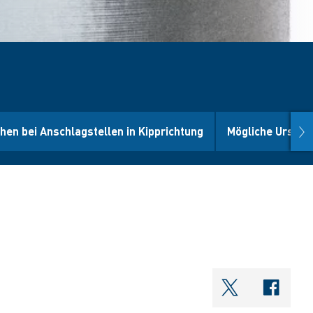
nex
hen bei Anschlagstellen in Kipprichtung
Mögliche Ursach
shareOntwi
shar