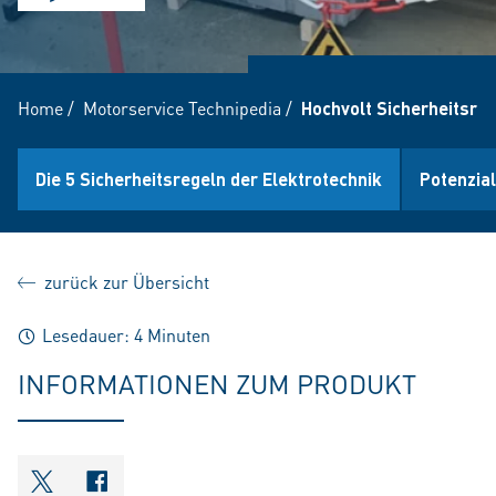
Home
/
Motorservice Technipedia
/
Hochvolt Sicherheitsre
Die 5 Sicherheitsregeln der Elektrotechnik
Potenzia
zurück zur Übersicht
Lesedauer: 4 Minuten
INFORMATIONEN ZUM PRODUKT
shareOntwitter
shareOnfacebook