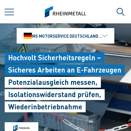
jumpToMain
siteLogo
MENÜ
Such
MS MOTORSERVICE DEUTSCHLAND GMBH
Hochvolt Sicherheitsregeln –
Sicheres Arbeiten an E-Fahrzeugen
Potenzialausgleich messen,
Isolationswiderstand prüfen,
Wiederinbetriebnahme