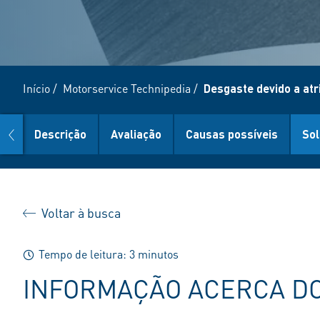
Início
/
Motorservice Technipedia
/
Desgaste devido a atr
prev
Descrição
Avaliação
Causas possíveis
So
Voltar à busca
Tempo de leitura: 3 minutos
INFORMAÇÃO ACERCA DO