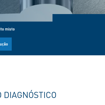
ito misto
lução
 DIAGNÓSTICO