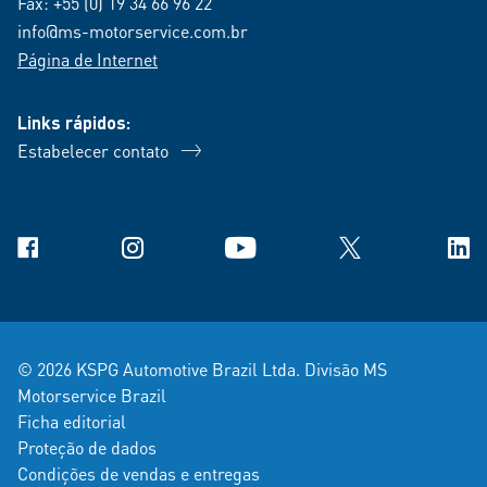
Fax: +55 (0) 19 34 66 96 22
info@ms-motorservice.com.br
Página de Internet
Links rápidos:
Estabelecer contato
Facebook
Instagram
YouTube
X
Link
© 2026 KSPG Automotive Brazil Ltda. Divisão MS
Motorservice Brazil
Ficha editorial
Proteção de dados
Condições de vendas e entregas