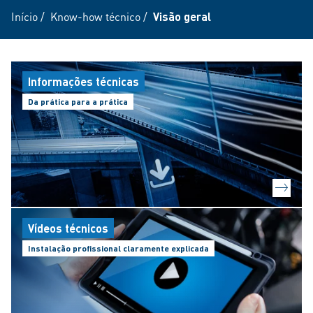
Início
/
Know-how técnico
/
Visão geral
Informações técnicas
Da prática para a prática
Vídeos técnicos
Instalação profissional claramente explicada