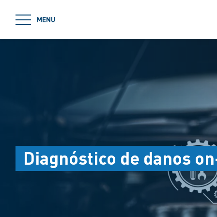
jumpToMain
MENU
Diagnóstico de danos on