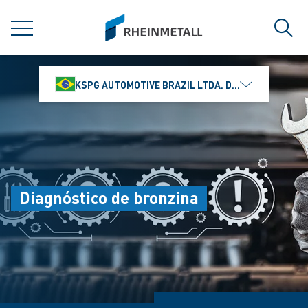
jumpToMain
siteLogo
MENU
Busc
KSPG AUTOMOTIVE BRAZIL LTDA. DIVISÃO MS MOTO
Diagnóstico de bronzina