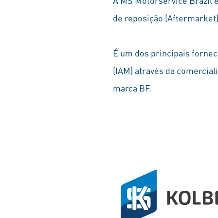
A MS Motorservice Brazil é
de reposição (Aftermarket
É um dos principais forn
(IAM) através da comercia
marca BF.