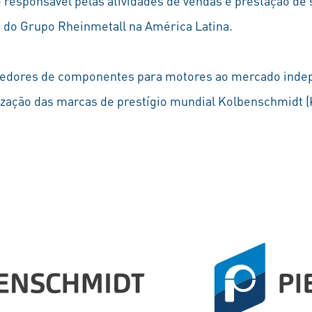
 responsável pelas atividades de vendas e prestação de
) do Grupo Rheinmetall na América Latina.
ecedores de componentes para motores ao mercado inde
lização das marcas de prestígio mundial Kolbenschmidt 