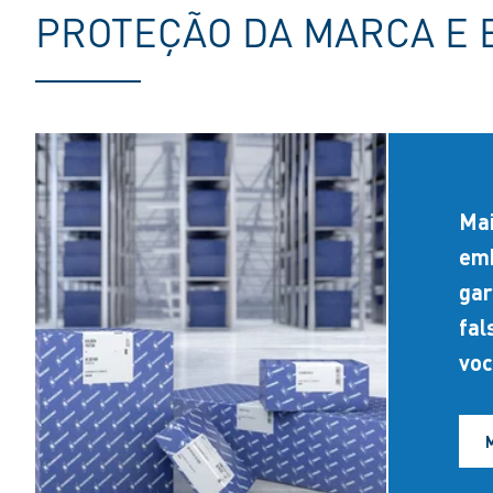
PROTEÇÃO DA MARCA E
Mai
emb
gar
fal
voc