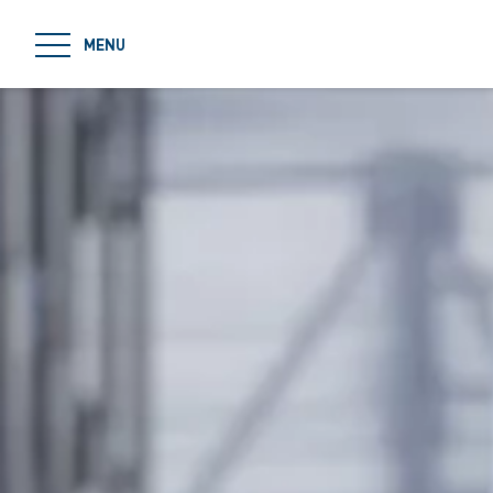
jumpToMain
MENU